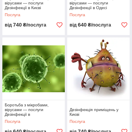
вірусами — послуги
вірусами — послуги
Дезінфекції в Києві
Дезінфекції в Одесі
Послуга
Послуга
740
640
від
₴/послуга
від
₴/послуга
Боротьба з мікробами,
вірусами — послуги
Дезінфекція приміщень у
Дезінфекції в
Києві
Дніпропетруванні
Послуга
Послуга
640
740
від
₴/послуга
від
₴/послуга