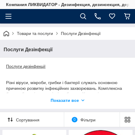
Компания ЛИКВИДАТОР - Дезинфекция, дезинсекция, дерати
Товари та послуги
Послуги Дезінфекції
Послуги Дезінфекції
Послуги дезінфекції
Різні віруси, мікроби, грибки і бактерії служать основною
причиною розвитку інфекційних захворювань. Комплексна
боротьба з вірусами і мікробами в Харкові
– основна
спеціалізація компанії «Ліквідатор». Використовуючи
Показати все
спеціальне обладнання й препарати, що ми проводимо
дезінфекцію різних приміщень: від житлових квартир до
промислових цехів.
Сортування
0
Фільтри
Базові послуги