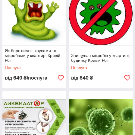
Як боротися з вірусами та
мікробами у квартирі Кривій
Знищувач мікробів у квартирі,
Рог
будинку Кривій Рог
Послуга
Послуга
640
640
від
₴/послуга
від
₴