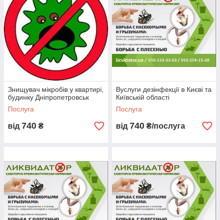
Телефонуйте
, ми надамо вам професійну консультацію і
відповімо на всі питання, що цікавлять вас.
Знищувач мікробів у квартирі,
Вуслуги дезінфекції в Києві та
будинку Дніпропетровськ
Київській області
Послуга
Послуга
740
740
від
₴
від
₴/послуга