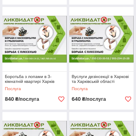
наша спеціалізація.
Довіряйте професіоналам!
Боротьба з лопами в 3-
Вуслуги дезінсекції в Харкові
кімнатній квартирі Харків
та Харківській області
Послуга
Послуга
840
640
₴/послуга
₴/послуга