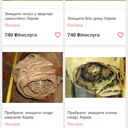
Знищити лопух у квартирі
самостійно Харків
Знищити бліх дому Харків
Послуга
Послуга
740
740
₴/послуга
₴/послуга
Прибрати, знищити гніздо
Прибрати, знищити осінне
шершнів Харків
гніздо Харків
Послуга
Послуга