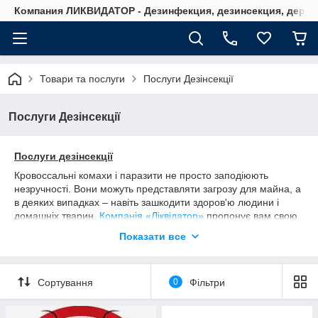
Компания ЛИКВИДАТОР - Дезинфекция, дезинсекция, дерати
Товари та послуги
Послуги Дезінсекції
Послуги Дезінсекції
Послуги дезінсекції
Кровоссальні комахи і паразити не просто заподіюють
незручності. Вони можуть представляти загрозу для майна, а
в деяких випадках – навіть зашкодити здоров'ю людини і
домашніх тварин.
Компанія «Ліквідатор»
пропонує вам свою
допомогу в боротьбі з комахами.
Показати все
Наші послуги
Якщо вам потрібно
вивести клопів, прусаків, бліх
, міль,
мурашок, ос або інших шкодять комах – звертайтеся за
Сортування
0
Фільтри
допомогою до фахівців компанії «Ліквідатор». Ми володіємо
багаторічним досвідом успішного проведення всіх видів