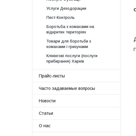
Услуги Дезодорации
Пест-Контроль
Боротьба з комахами на
відкритих територіях
Товари для боротьби з
комахами і гризунами
П
Клінінгові послуги (послуги
прибирання) Харків
Прайс-листы
Часто задаваемые вопросы
Новости
Статьи
О нас