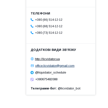
+380 (66) 514-12-12
+380 (68) 514-12-12
+380 (73) 514-12-12
http://licvidator.ua
office.licvidator@gmail.com
@liquidator_schedule
+380675482088
Телеграмм-бот
@licvidator_bot