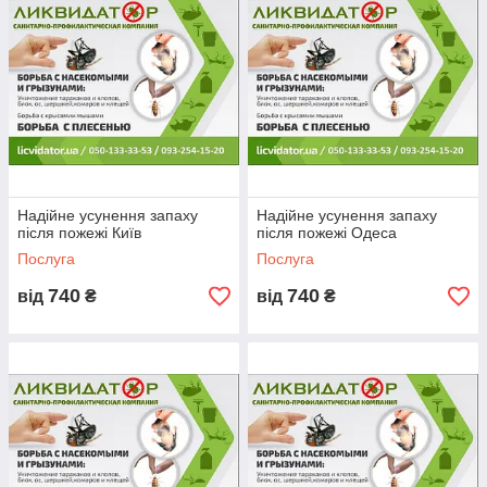
Надійне усунення запаху
Надійне усунення запаху
після пожежі Київ
після пожежі Одеса
Послуга
Послуга
740
740
від
₴
від
₴