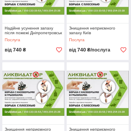
Надійне усунення запаху
Знищення неприємного
після пожежі Дніпропетровськ
запаху Київ
Послуга
Послуга
740
740
від
₴
від
₴/послуга
Знищення неприємного
Знищення неприємного