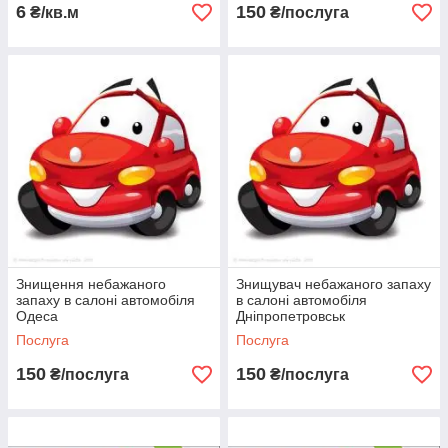
6
150
Довіряйте професіоналам!
₴/кв.м
₴/послуга
Знищення небажаного
Знищувач небажаного запаху
запаху в салоні автомобіля
в салоні автомобіля
Одеса
Дніпропетровськ
Послуга
Послуга
150
150
₴/послуга
₴/послуга