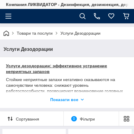
Компания ЛИКВИДАТОР - Дезинфекция, дезинсекция, дерати
Товари та послуги
Услуги Дезодорации
Услуги Дезодорации
Услуги дезодорации: эффективное устранение
неприятных запахов
Стойкие неприятные запахи негативно сказываются на
самочувствии человека: снижают уровень
работоспособности, провоцируют возникновение головных
болей или даже аллергических реакций. Компания
Показати все
«Ликвидатор» предлагает комплексные услуги дезодорации
и дезинфекции помещений, автомобильных салонов и
вентиляционных систем.
Сортування
0
Фільтри
Главное – устранить причину