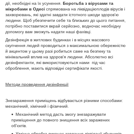
дії, необхідні на їх усунення.
Боротьба з вірусами та
мікробами в Одесі
спрямована на ліквідаціюплодів вірусів і
захворювань, які здатні завдати істотного шкоди здоров'ю
людини. Щоб убезпечити себе та близьких до цього питання,
потрібно поставитися вкрай серйозно, водночас необхідну
допомогу вам зможуть надати наші фахівці.
Дезінфекція в житлових будинках і в місцях масового
скупчення людей проводиться з максимальною обережністю
й акцентом у цьому разі робиться саме на безпеку та
мінімальний вплив на здоров'я людини. Абсолютно всі
дезінфектанти, які використовуються нами під час
оброблення, мають відповідні сертифікати якості.
Методи проведення дезінфекції
Знезараження приміщень відбувається різними способами:
механічний, хімічний і фізичний.
Механічний метод дасть змогу знезаражувати
приміщення до повного знищення всіх заражених
об'єктів.
Хімічна обробка виконає завдання ліквідації збудників