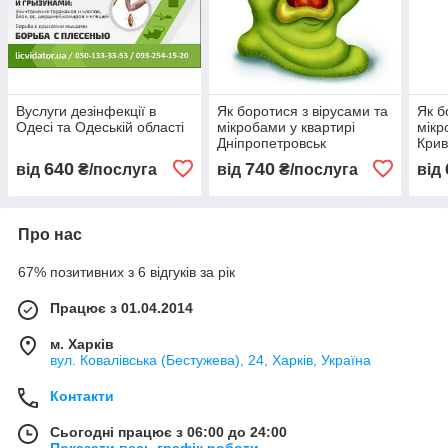
Вуслуги дезінфекції в
Як боротися з вірусами та
Як б
Одесі та Одеській області
мікробами у квартирі
мікр
Дніпропетровськ
Крив
640
740
від
₴/послуга
від
₴/послуга
від
Про нас
67% позитивних з 6 відгуків за рік
Працює з 01.04.2014
м. Харків
вул. Ковалівська (Бестужева), 24, Харків, Україна
Контакти
Сьогодні працює з 06:00 до 24:00
Показати весь графік роботи