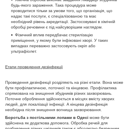
будь-якого зараження. Така процедура може
проводитися тільки за умови того, що організація, що
надає такі послуги, є спеціалізованою та має
необхідний рівень акредитації. Застосовувані в хімічній
обробці речовини є під найсуворішим наглядом.
Фізичний вплив передбачає стерилізацію
приміщення, у якому були інфіковані хворі. У таких
випадках переважно застосовують окріп або
ультрафіолет.
Етапи проведення дезінфекції
Проведення дезінфекції розділяють на різні етапи. Вона може
бути профілактичною, поточної та кінцевою. Профілактика
спрямована на знищення збудників різних захворювань.
Поточне оброблення здійснюється в місцях вмісту хворих
людей, для локалізації інфекції. А кінцева дезінфекція
необхідна після знищення вогнища захворювання.
Боротьба з постільними лопами в Одесі
може бути
здійснена як додаткова допомога. Обробка речей для
позбавлення різних шкідників також є абсолютно безпечним