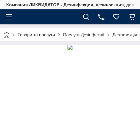
Компания ЛИКВИДАТОР - Дезинфекция, дезинсекция, дерати
Товари та послуги
Послуги Дезінфекції
Дезінфекція 