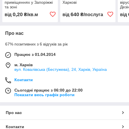
приміщеннях у Запоріжжі
Харкові
віру
та зоні
Дезі
Дніп
0,20
640
від
₴/кв.м
від
₴/послуга
від
Про нас
67% позитивних з 6 відгуків за рік
Працює з 01.04.2014
м. Харків
вул. Ковалівська (Бестужева), 24, Харків, Україна
Контакти
Сьогодні працює з 06:00 до 22:00
Показати весь графік роботи
Про нас
Контакти