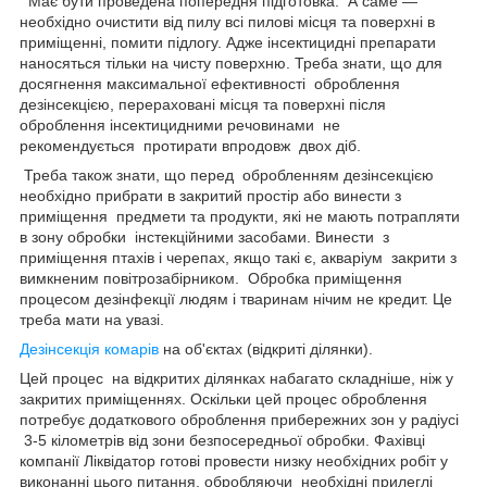
Має бути проведена попередня підготовка. А саме —
необхідно очистити від пилу всі пилові місця та поверхні в
приміщенні, помити підлогу. Адже інсектицидні препарати
наносяться тільки на чисту поверхню. Треба знати, що для
досягнення максимальної ефективності оброблення
дезінсекцією, перераховані місця та поверхні після
оброблення інсектицидними речовинами не
рекомендується протирати впродовж двох діб.
Треба також знати, що перед обробленням дезінсекцією
необхідно прибрати в закритий простір або винести з
приміщення предмети та продукти, які не мають потрапляти
в зону обробки інстекційними засобами. Винести з
приміщення птахів і черепах, якщо такі є, акваріум закрити з
вимкненим повітрозабірником. Обробка приміщення
процесом дезінфекції людям і тваринам нічим не кредит. Це
треба мати на увазі.
Дезінсекція комарів
на об'єктах (відкриті ділянки).
Цей процес на відкритих ділянках набагато складніше, ніж у
закритих приміщеннях. Оскільки цей процес оброблення
потребує додаткового оброблення прибережних зон у радіусі
3-5 кілометрів від зони безпосередньої обробки. Фахівці
компанії Ліквідатор готові провести низку необхідних робіт у
виконанні цього питання, обробляючи необхідні прилеглі