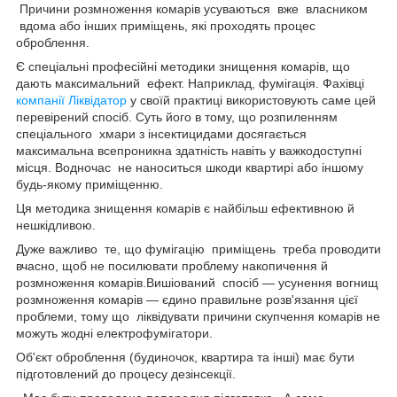
Причини розмноження комарів усуваються вже власником
вдома або інших приміщень, які проходять процес
оброблення.
Є спеціальні професійні методики знищення комарів, що
дають максимальний ефект. Наприклад, фумігація. Фахівці
компанії Ліквідатор
у своїй практиці використовують саме цей
перевірений спосіб. Суть його в тому, що розпиленням
спеціального хмари з інсектицидами досягається
максимальна всепроникна здатність навіть у важкодоступні
місця. Водночас не наноситься шкоди квартирі або іншому
будь-якому приміщенню.
Ця методика знищення комарів є найбільш ефективною й
нешкідливою.
Дуже важливо те, що фумігацію приміщень треба проводити
вчасно, щоб не посилювати проблему накопичення й
розмноження комарів.Вишіований спосіб — усунення вогнищ
розмноження комарів — єдино правильне розв'язання цієї
проблеми, тому що ліквідувати причини скупчення комарів не
можуть жодні електрофумігатори.
Об'єкт оброблення (будиночок, квартира та інші) має бути
підготовлений до процесу дезінсекції.