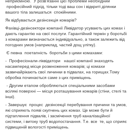
неприємною. У розв'язанні цієї проблеми необхідний
професійний підхід, тільки тоді ваш сон і відкриті ділянки
вашого тіла залишаться спокійними.
Як відбувається дезінсекція комарів?
Фахівці-дезінсектори компанії Ліквідатор усувають цих комах і
дають гарантію на свої послуги. Гарантійний термін у боротьбі
з комарами визначається індивідуально, а також залежить від
погодних умов (наприклад, частий дощ улітку).
Є певна поетапність боротьби з цими комахами:
- Професіонали-ліквідатори нашої компанії знаходять
насамперед місце розмноження комарів; ці комахи
зазвичайрікають свої личинки в підвалах, на горищах.Тому
обробка починається саме з цих приміщень.
- Другим етапом обробляються спеціальними засобами
всілякі поверхні — місця розташування комарів (стіни, стелі та
інші).
- Завершує процес дезінсекції перебування причини та умов,
які сприяють появі скупчень цих комах. Це може бути й
підтаплення підвалів, і засмічення труб каналізаційної
системи, і витоку труб водопостачання. Т.е. все те, що сприяє
підвищеній вологості приміщень.