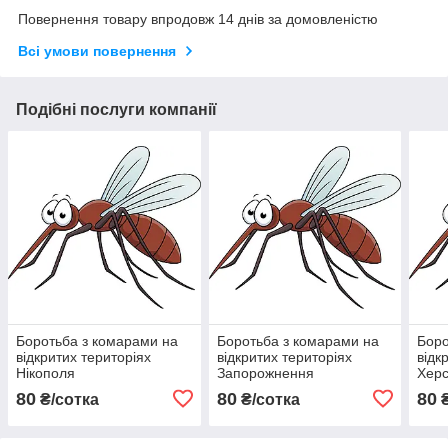
Повернення товару впродовж 14 днів за домовленістю
Всі умови повернення
Подібні послуги компанії
Боротьба з комарами на
Боротьба з комарами на
Боро
відкритих територіях
відкритих територіях
відк
Нікополя
Запорожнення
Хер
80
80
80
₴/сотка
₴/сотка
₴