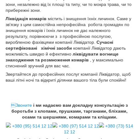
зони, незалежно від їх площі та типу, чи то мокра трава, чи то
прибережні зони.
Ліквідація комарів
містить і знищення їхніх личинок. Саме у
зв'язку з цим самостійна непрофесійна робота громадян по
знищення комарів і їхніх личинок не дає належного
результату, порівнюючи з з професійною послугою,
виробленою фахівцями компанії Ліквідатор.
Сучасні
сертифіковані хімічні засоби
компанії Ліквідатор дають
можливість швидко й ефективно
ліквідувати вогнище
знаходження та розмноження комарів
, у максимально
стиснений зручний для вас час.
Звертайтеся до професійних послуг компанії Ліквідатор, щоб
ваші літні ночі та відкриті ділянки вашого тіла були спокійні!
Звоните
і ми надаємо вам докладну консультацію з
боротьби з клопами, прушками, тарганами, бліхами,
осами та шершнями, комарами та кліщами.
+380 (95) 514 12 12
+380 (97) 514 12 12
+380 (73) 514
12 12