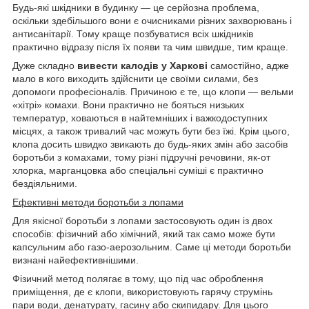
Будь-які шкідники в будинку — це серйозна проблема,
оскільки здебільшого вони є очисниками різних захворювань і
антисанітарії. Тому краще позбуватися всіх шкідників
практично відразу після їх появи та чим швидше, тим краще.
Дуже складно
вивести калодів у Харкові
самостійно, адже
мало в кого виходить здійснити це своїми силами, без
допомоги професіоналів. Причиною є те, що клопи — вельми
«хітрі» комахи. Вони практично не бояться низьких
температур, ховаються в найтемніших і важкодоступних
місцях, а також тривалий час можуть бути без їжі. Крім цього,
клопа досить швидко звикають до будь-яких змін або засобів
боротьби з комахами, тому різні підручні речовини, як-от
хлорка, марганцовка або спеціальні суміші є практично
бездіяльними.
Ефективні методи боротьби з лопами
Для якісної боротьби з лопами застосовують один із двох
способів: фізичний або хімічний, який так само може бути
капсульним або газо-аерозольним. Саме ці методи боротьби
визнані найефективнішими.
Фізичний метод полягає в тому, що під час оброблення
приміщення, де є клопи, використовують гарячу струмінь
пари води, денатурату, гасину або скипидару. Для цього