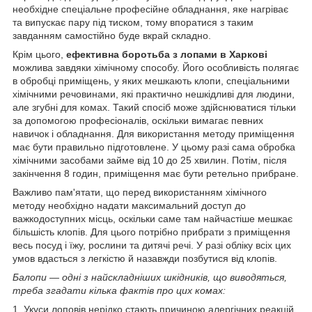
необхідне спеціальне професійне обладнання, яке нагріває
та випускає пару під тиском, тому впоратися з таким
завданням самостійно буде вкрай складно.
Крім цього,
ефективна боротьба з лопами в Харкові
можлива завдяки хімічному способу. Його особливість полягає
в обробці приміщень, у яких мешкають клопи, спеціальними
хімічними речовинами, які практично нешкідливі для людини,
але згубні для комах. Такий спосіб може здійснюватися тільки
за допомогою професіоналів, оскільки вимагає певних
навичок і обладнання. Для використання методу приміщення
має бути правильно підготовлене. У цьому разі сама обробка
хімічними засобами займе від 10 до 25 хвилин. Потім, після
закінчення 8 годин, приміщення має бути ретельно прибране.
Важливо пам'ятати, що перед використанням хімічного
методу необхідно надати максимальний доступ до
важкодоступних місць, оскільки саме там найчастіше мешкає
більшість клопів. Для цього потрібно прибрати з приміщення
весь посуд і їжу, рослини та дитячі речі. У разі обліку всіх цих
умов вдасться з легкістю й назавжди позбутися від клопів.
Балопи — одні з найскладніших шкідників, що виводяться,
треба згадати кілька фактів про цих комах:
1. Укуси лоповів нерідко стають причиною алергічних реакцій.