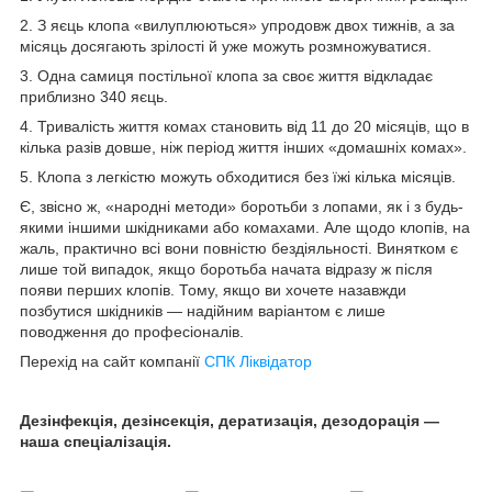
2. З яєць клопа «вилуплюються» упродовж двох тижнів, а за
місяць досягають зрілості й уже можуть розмножуватися.
3. Одна самиця постільної клопа за своє життя відкладає
приблизно 340 яєць.
4. Тривалість життя комах становить від 11 до 20 місяців, що в
кілька разів довше, ніж період життя інших «домашніх комах».
5. Клопа з легкістю можуть обходитися без їжі кілька місяців.
Є, звісно ж, «народні методи» боротьби з лопами, як і з будь-
якими іншими шкідниками або комахами. Але щодо клопів, на
жаль, практично всі вони повністю бездіяльності. Винятком є
лише той випадок, якщо боротьба начата відразу ж після
появи перших клопів. Тому, якщо ви хочете назавжди
позбутися шкідників — надійним варіантом є лише
поводження до професіоналів.
Перехід на сайт компанії
СПК Ліквідатор
Дезінфекція, дезінсекція, дератизація, дезодорація —
наша спеціалізація.