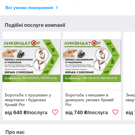
Всі умови повернення
Подібні послуги компанії
Боротьба з прушками у
Боротьба з мишами в
Зни
квартирах і будинках
домашніх умовах Кривій
квар
Кривій Рог
Рог
640
740
від
₴/послуга
від
₴/послуга
від
Про нас