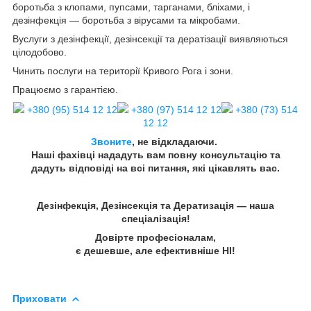
боротьба з клопами, пупсами, тарганами, бліхами, і
дезінфекція — боротьба з вірусами та мікробами.
Вуслуги з дезінфекції, дезінсекції та дератізації виявляються
цілодобово.
Чинить послуги на території Кривого Рога і зони.
Працюємо з гарантією.
+380 (95) 514 12 12
+380 (97) 514 12 12
+380 (73) 514
12 12
Звоните
, не відкладаючи.
Наші фахівці нададуть вам повну консультацію та
дадуть відповіді на всі питання, які цікавлять вас.
Дезінфекція, Дезінсекція та Дератизація — наша
спеціалізація!
Довірте професіоналам,
є дешевше, але ефективніше НІ!
Приховати