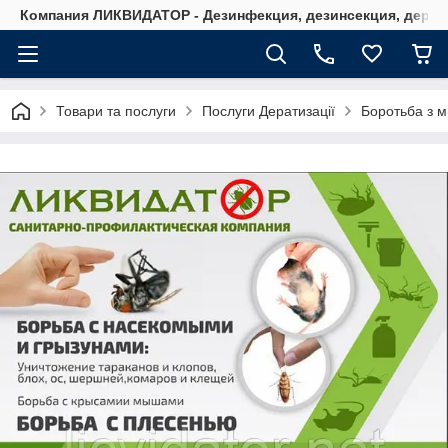
Компания ЛИКВИДАТОР - Дезинфекция, дезинсекция, дерати
Товари та послуги
Послуги Дератизації
Боротьба з м