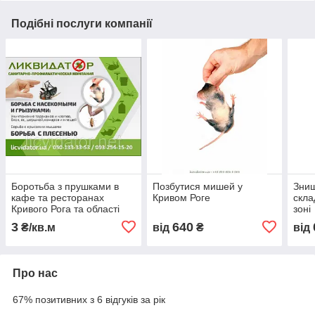
Подібні послуги компанії
Боротьба з прушками в
Позбутися мишей у
Знищ
кафе та ресторанах
Кривом Роге
скла
Кривого Рога та області
зоні
3
640
₴/кв.м
від
₴
від
Про нас
67% позитивних з 6 відгуків за рік