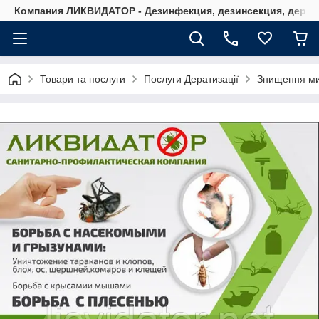
Компания ЛИКВИДАТОР - Дезинфекция, дезинсекция, дерати
Товари та послуги
Послуги Дератизації
Знищення ми