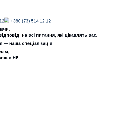
12
+380 (73) 514 12 12
аючи.
дповіді на всі питання, які цікавлять вас.
я — наша спеціалізація!
лам,
ніше НІ!