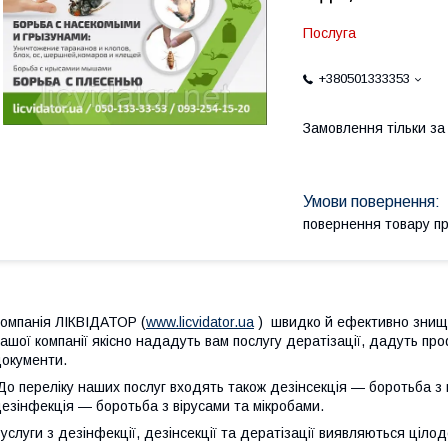
Послуга
+380501333353
Замовлення тільки з
повернення товару п
омпанія ЛІКВІДАТОР (
www.licvidator.ua
) швидко й ефективно знищит
ашої компанії якісно нададуть вам послугу дератізації, дадуть пр
окументи.
о переліку наших послуг входять також дезінсекція — боротьба з к
езінфекція — боротьба з вірусами та мікробами.
услуги з дезінфекції, дезінсекції та дератізації виявляються ціло