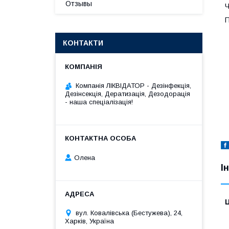
Отзывы
Ч
П
КОНТАКТИ
Компанія ЛІКВІДАТОР - Дезінфекція,
Дезінсекція, Дератизація, Дезодорація
- наша спеціалізація!
Олена
І
Ц
вул. Ковалівська (Бестужева), 24,
Харків, Україна