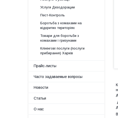
Услуги Дезодорации
Пест-Контроль
Боротьба з комахами на
відкритих територіях
Товари для боротьби з
комахами і гризунами
Клінінгові послуги (послуги
прибирання) Харків
Прайс-листы
Часто задаваемые вопросы
К
Новости
н
д
Статьи
Д
д
О нас
В