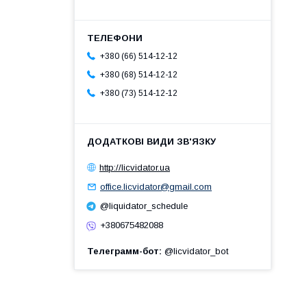
+380 (66) 514-12-12
+380 (68) 514-12-12
+380 (73) 514-12-12
http://licvidator.ua
office.licvidator@gmail.com
@liquidator_schedule
+380675482088
Телеграмм-бот
@licvidator_bot