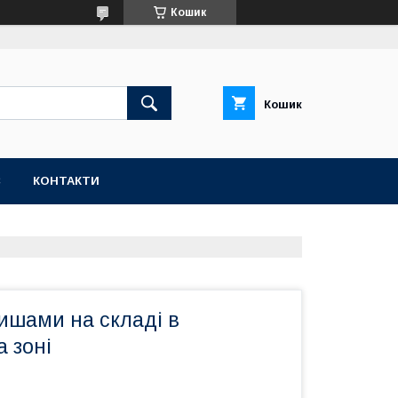
Кошик
Кошик
С
КОНТАКТИ
ишами на складі в
а зоні
м