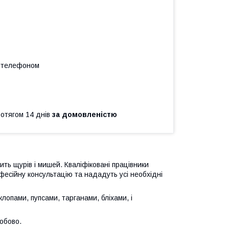
а телефоном
ротягом 14 днів
за домовленістю
ь щурів і мишей. Кваліфіковані працівники
офесійну консультацію та нададуть усі необхідні
лопами, пупсами, тарганами, бліхами, і
добово.