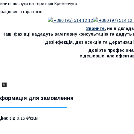
инить послуги на території Кременчуга
рацюємо з гарантією.
+380 (95) 514 12 12
+380 (97) 514 12 
Звоните
, не відклад
Наші фахівці нададуть вам повну консультацію та дадуть ві
Дезінфекція, Дезінсекція та Дератизаці
Довірте професіона
є дешевше, але ефектив
нформація для замовлення
іна:
від 0,15 ₴/кв.м