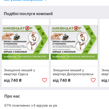
Подібні послуги компанії
Знищення мишей у
Знищення мишей у
Зни
квартирі Одеса
квартирі Дніпропетровськ
квар
740
740
від
₴
від
₴
від
Про нас
67% позитивних з 6 відгуків за рік