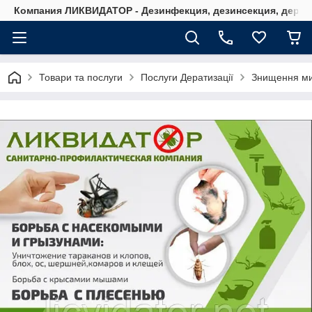
Компания ЛИКВИДАТОР - Дезинфекция, дезинсекция, дерати
Товари та послуги
Послуги Дератизації
Знищення ми