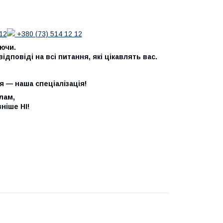
12
+380 (73) 514 12 12
аючи.
дповіді на всі питання, які цікавлять вас.
я — наша спеціалізація!
лам,
ніше НІ!