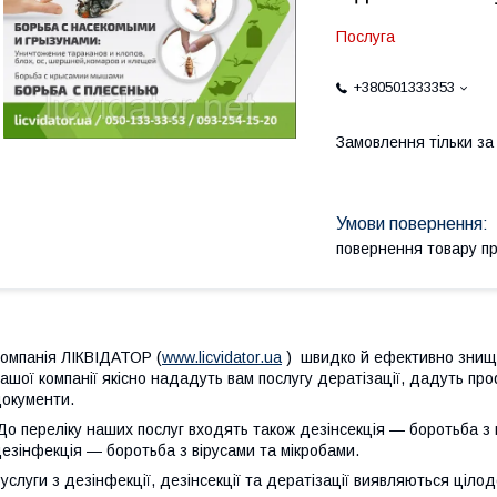
Послуга
+380501333353
Замовлення тільки з
повернення товару п
омпанія ЛІКВІДАТОР (
www.licvidator.ua
) швидко й ефективно знищит
ашої компанії якісно нададуть вам послугу дератізації, дадуть пр
окументи.
о переліку наших послуг входять також дезінсекція — боротьба з к
езінфекція — боротьба з вірусами та мікробами.
услуги з дезінфекції, дезінсекції та дератізації виявляються ціло