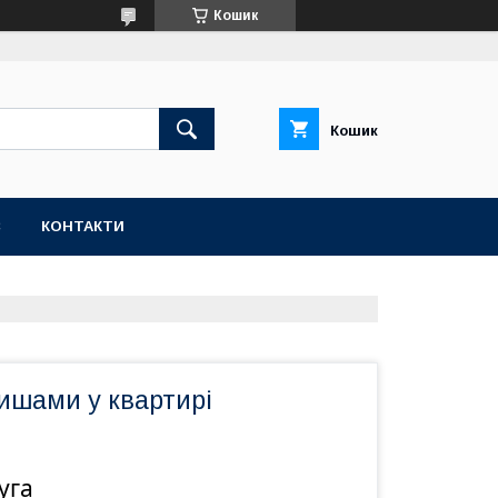
Кошик
Кошик
С
КОНТАКТИ
ишами у квартирі
уга