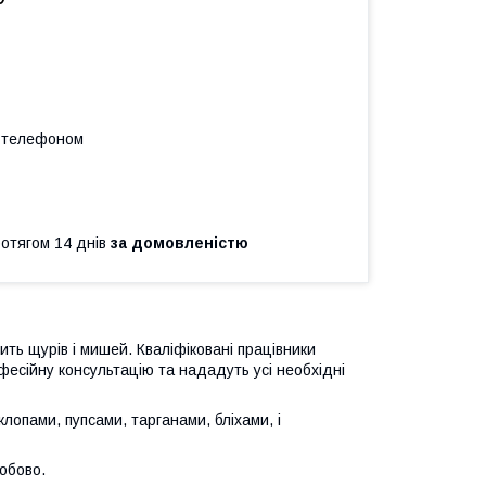
а телефоном
ротягом 14 днів
за домовленістю
ь щурів і мишей. Кваліфіковані працівники
офесійну консультацію та нададуть усі необхідні
лопами, пупсами, тарганами, бліхами, і
добово.