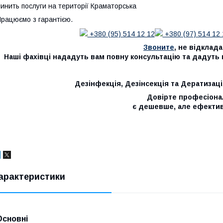
инить послуги на території Краматорська
рацюємо з гарантією.
+380 (95) 514 12 12
+380 (97) 514 12 
Звоните
, не відклад
Наші фахівці нададуть вам повну консультацію та дадуть ві
Дезінфекція, Дезінсекція та Дератизаці
Довірте професіона
є дешевше, але ефектив
арактеристики
Основні