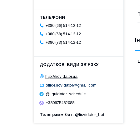
Т
+380 (66) 514-12-12
+380 (68) 514-12-12
І
+380 (73) 514-12-12
Ц
http://licvidator.ua
office.licvidator@gmail.com
@liquidator_schedule
+380675482088
Телеграмм-бот
@licvidator_bot