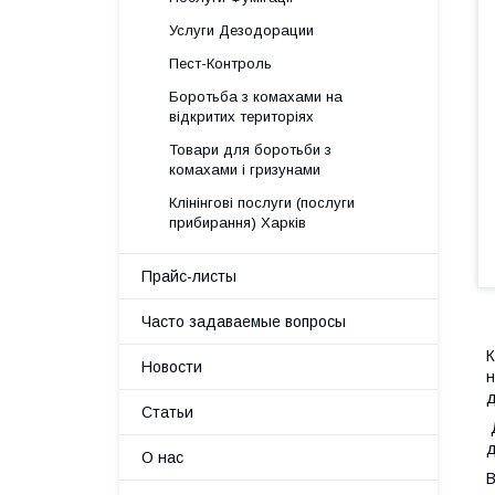
Услуги Дезодорации
Пест-Контроль
Боротьба з комахами на
відкритих територіях
Товари для боротьби з
комахами і гризунами
Клінінгові послуги (послуги
прибирання) Харків
Прайс-листы
Часто задаваемые вопросы
К
Новости
н
д
Статьи
Д
д
О нас
В