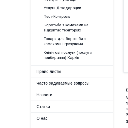
Услуги Дезодорации
Пест-Контроль
Боротьба з комахами на
відкритих територіях
Товари для боротьби з
комахами і гризунами
Клінінгові послуги (послуги
прибирання) Харків
Прайс-листы
Часто задаваемые вопросы
Новости
М
п
Статьи
з
р
О нас