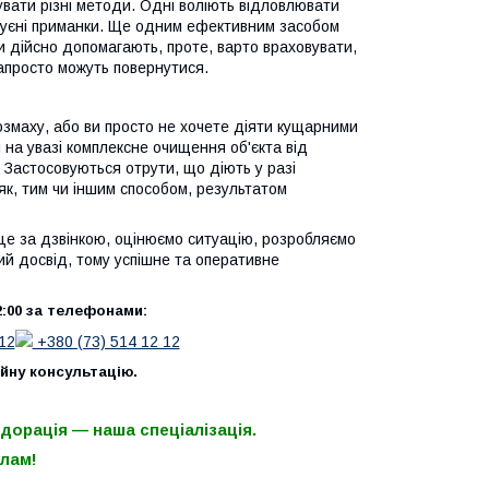
увати різні методи. Одні воліють відловлювати
руєні приманки. Ще одним ефективним засобом
и дійсно допомагають, проте, варто враховувати,
апросто можуть повернутися.
озмаху, або ви просто не хочете діяти кущарними
 на увазі комплексне очищення об'єкта від
. Застосовуються отрути, що діють у разі
 як, тим чи іншим способом, результатом
це за дзвінкою, оцінюємо ситуацію, розробляємо
ий досвід, тому успішне та оперативне
2:00 за телефонами:
12
+380 (73) 514 12 12
ійну консультацію.
одорація — наша спеціалізація.
лам!