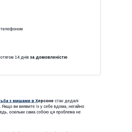
а телефоном
ротягом 14 днів
за домовленістю
ьба з мишами в Х
ерсоне
стає дедалі
 Якщо ви виявите їх у себе вдома, негайно
мідь, оскільки сама собою ця проблема не