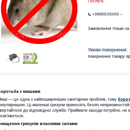
Послуга
+380501333353
Замовлення тільки з
повернення товару п
Боротьба з мишами
иші — це одна з найпоширеніших санітарних проблем, тому
борот
опулярнішою. Ці маленькі гризуни приносять безліч неприємностей.
вертайтеся до відповідної служби. Приймати заходи потрібно, не 
озв'яжеться.
Знищення гризунів власними силами