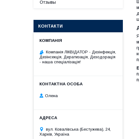
Щ
Отзывы
м
д
щ
КОНТАКТИ
Я
м
г
Компанія ЛІКВІДАТОР - Дезінфекція,
к
Дезінсекція, Дератизація, Дезодорація
п
- наша спеціалізація!
п
п
Олена
вул. Ковалівська (Бестужева), 24,
Харків, Україна