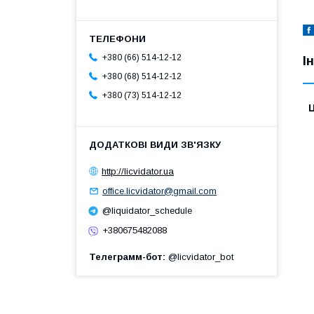
+380 (66) 514-12-12
І
+380 (68) 514-12-12
+380 (73) 514-12-12
Ц
http://licvidator.ua
office.licvidator@gmail.com
@liquidator_schedule
+380675482088
Телеграмм-бот
@licvidator_bot