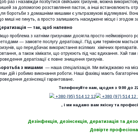
об раз і назавжди позбутися свійських гризунів, можна використов
ишей за допомогою розставляння пасток, а інші встановлюють от
ля боротьби з домашніми мишами є ультразвукові відлякувачі. Вон
о миші не гинуть, а просто залишають насиджене місце і згодом з
Дератизація — так, щоб напевно
кщо проблема з хатніми гризунами досягла просто неймовірного р
етодами — замовте послугу дератізації. Під цим терміном мається
ризунів, що передбачає використання всіляких хімічних препаратів
овтання, а також хімікати, що отруюють під час вдихання. Хай там
роведення дератізації є повне знищення гризунів.
Боротьба з мишами
— наша спеціалізація. Ми виїжджаємо на міс
лан дій і робимо виконання роботи. Наші фахівці мають багаторічн
роведення дезінсекції гарантоване.
Телефонуйте нам, щодня з 9:00 до 2
+380 (95) 514 12 12
+380 (97) 514 12 
, і ми надамо вам якісну та профес
Дезінфекція, дезінсекція, дератизація та дез
Довірте професіона