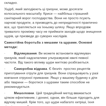
складно.
Ущірб, який заподіюють ці гризуни, може досягати
колосального масштабу. Криси — найбільш страшний
санітарний ворог господарства. Вони не просто псують
харчові продукти, а призводять до непридатності практично
все, що трапляється на їхньому шляху. Якщо впродовж
тривалого проміжку часу не приймати заходів щодо знищення
щурів, це призведе до суворих наслідків.
Самостійна боротьба з мишами та щурами. Основні
методи:
·
Відлякування
. Ви можете встановити відлякувач
гризунів, який надсилатиме ультразвукові хвилі певної
частоти. Від такого впливу щури миттєво розбігаються.
·
Саморобна відрава
. Є безліч простих рецептів
приготування отрути для гризунів. Вони спрацьовують у разі
ковтання отруєної приманки. Якщо у вашому будинку є діти
або тварини — боротися з щурами таким способом не
рекомендується.
·
Мишоловки
. Цей традиційний метод вважається
цілком ефективним, і донині, однак, він більше підходить для
відлову мишей. Крім того, що щури набагато хитріші, їхня