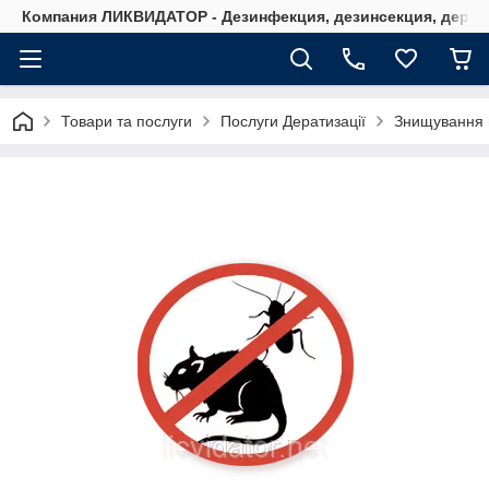
Компания ЛИКВИДАТОР - Дезинфекция, дезинсекция, дерати
Товари та послуги
Послуги Дератизації
Знищування г