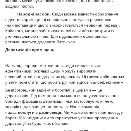
кількість може бути такою величезною, що не вистачить
жодних пасток.
·
Народні засоби
. Сюди можна віднести оброблення
підлоги в приміщенні спеціальною пекучою речовиною
(найчастіше для цього використовується червоний перець).
Крім того, можна забетонувати всі лази або перекрити їх
утеплювальною піною. Для підвищення ефективності
рекомендується додавати бите скло.
Дератизація приміщень
На жаль, народні методи не завжди виявляються
ефективними, оскільки щури можуть виробляти
несприйнятливість до різних відравань. Ці гризуни збираються
у величезні стати, що робить ручний відлов малоефективним.
Безпрограшний варіант у боротьбі з щурами — це
дератизація. Під цим поняттям мається на увазі залучення
бригади фахівців із дератізації, яка застосовує комплекс
заходів щодо знищення гризунів. Наша компанія
надає
послуги з дезінсекції
. Ми маємо величезний досвід у
боротьбі зі шкідниками та гарантуємо успішне проведення
дератізації за будь-яких обставин.