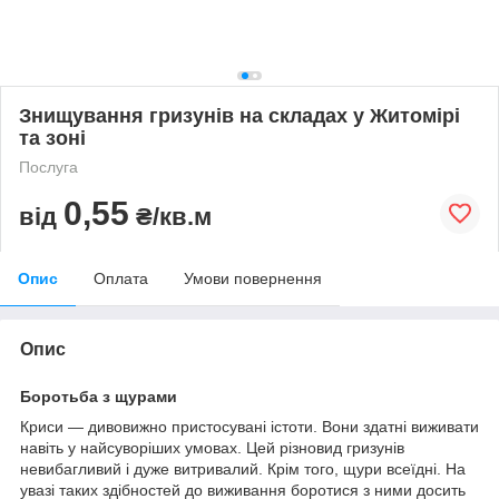
Знищування гризунів на складах у Житомірі
та зоні
Послуга
0,55
від
₴/кв.м
Опис
Оплата
Умови повернення
Опис
Боротьба з щурами
Криси — дивовижно пристосувані істоти. Вони здатні виживати
навіть у найсуворіших умовах. Цей різновид гризунів
невибагливий і дуже витривалий. Крім того, щури всеїдні. На
увазі таких здібностей до виживання боротися з ними досить