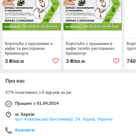
Боротьба з прусаками в
Боротьба з прушками в
Боро
кафе та ресторанах
кафе та/або ресторанах
гурт
Кременчуга
Кременчуг
3
3
740
₴/кв.м
₴/кв.м
Про нас
67% позитивних з 6 відгуків за рік
Працює з 01.04.2014
м. Харків
вул. Ковалівська (Бестужева), 24, Харків, Україна
Контакти