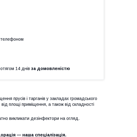
а телефоном
ротягом 14 днів
за домовленістю
ення прусів і тарганів у закладах громадського
ь від площі приміщення, а також від складності
атно викликати дезінфектори на огляд.
орація — наша спеціалізація.