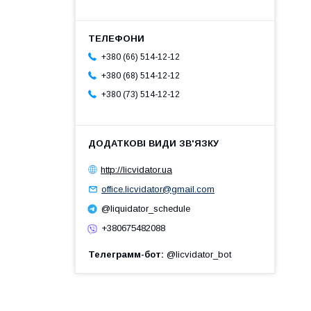
+380 (66) 514-12-12
+380 (68) 514-12-12
+380 (73) 514-12-12
http://licvidator.ua
office.licvidator@gmail.com
@liquidator_schedule
+380675482088
Телеграмм-бот
@licvidator_bot