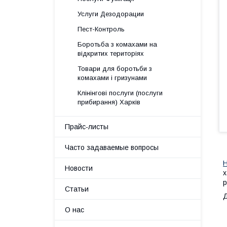
Услуги Дезодорации
Пест-Контроль
Боротьба з комахами на
відкритих територіях
Товари для боротьби з
комахами і гризунами
Клінінгові послуги (послуги
прибирання) Харків
Прайс-листы
Часто задаваемые вопросы
Н
Новости
х
р
Статьи
Д
О нас