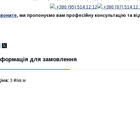
+380 (95) 514 12 12
+380 (97) 514 12 
Звоните
, ми пропонуємо вам професійну консультацію та від
нформація для замовлення
іна:
3 ₴/кв.м