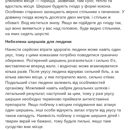
улюблені місця — горища. Зазвичай, там сухо, тепло та
вдосталь місця. Шершні будують гніздо у формі кокона.
Особливо старанно захищають верхні стільники з личинкою. У
довжину гнізда можуть досягати двох метрів, і стільки ж
обхваті. Вхід міститься знизу. Якщо ви підійдете до гнізду так,
що воно виявиться у вас над головою, буде видно стільники,
на яких сидять шорсткі.
Небезпека шершнів для людини
Нанести серйозні втрати здоров'ю людини може навіть один
укус, тому з цими комахами потрібно поводитися гранично
обережно. Роз'ярений шершень розганяється і сильно б'є,
виставляючи вперед жало, і водночас може вгамовуватися
кілька разів. Після укусу людина відчуває сильний біль, а за
кілька хвилин місце, у яке потрапило жало, сильно отікає.
Подальший стан людини залежить від особливостей
організму. Можливий навіть набряк дихальних шляхів і
летальний результат, наступний за цим, тому у разі укусу
шершня необхідно терміново приймати антигістамінні
препарати. Якщо поблизу з місцем гніздування вас атакує
один шершень, інші особи відчують запах отрути від укусу та
також нападуть. Наявність поблизу з гніздом шершня дітей і
тварин вкрай не бажано, тому будьте пильні, якщо таке
сусідство має місце.