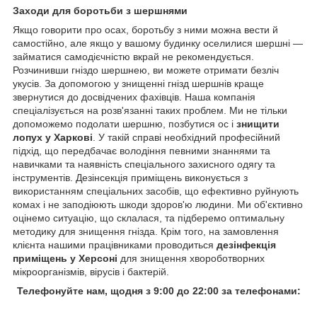
Заходи для боротьби з шершнями
Якщо говорити про осах, боротьбу з ними можна вести й
самостійно, але якщо у вашому будинку оселилися шершні —
займатися самодієчністю вкрай не рекомендується.
Розчинивши гніздо шершнею, ви можете отримати безліч
укусів. За допомогою у знищенні гнізд шершнів краще
звернутися до досвідчених фахівців. Наша компанія
спеціалізується на розв'язанні таких проблем. Ми не тільки
допоможемо подолати шершню, позбутися ос і
знищити
лопух у Харкові
. У такій справі необхідний професійний
підхід, що передбачає володіння певними знаннями та
навичками та наявність спеціального захисного одягу та
інструментів. Дезінсекція приміщень виконується з
використанням спеціальних засобів, що ефективно руйнують
комах і не заподіюють шкоди здоров'ю людини. Ми об'єктивно
оцінемо ситуацію, що склалася, та підберемо оптимальну
методику для знищення гнізда. Крім того, на замовлення
клієнта нашими працівниками проводиться
дезінфекція
приміщень у Херсоні
для знищення хвороботворних
мікроорганізмів, вірусів і бактерій.
Телефонуйте нам, щодня з 9:00 до 22:00 за телефонами: