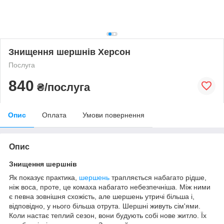
Знищення шершнів Херсон
Послуга
840
₴/послуга
Опис
Оплата
Умови повернення
Опис
Знищення шершнів
Як показує практика,
шершень
трапляється набагато рідше,
ніж воса, проте, це комаха набагато небезпечніша. Між ними
є певна зовнішня схожість, але шершень утричі більша і,
відповідно, у нього більша отрута. Шершні живуть сім'ями.
Коли настає теплий сезон, вони будують собі нове житло. Їх