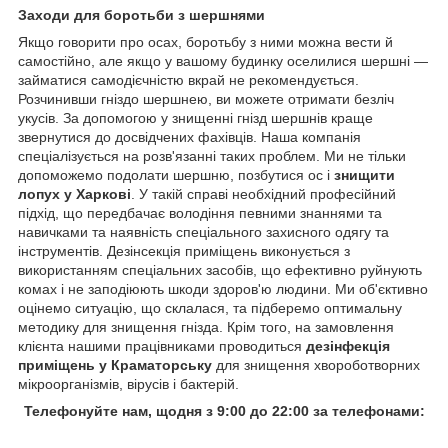
Заходи для боротьби з шершнями
Якщо говорити про осах, боротьбу з ними можна вести й
самостійно, але якщо у вашому будинку оселилися шершні —
займатися самодієчністю вкрай не рекомендується.
Розчинивши гніздо шершнею, ви можете отримати безліч
укусів. За допомогою у знищенні гнізд шершнів краще
звернутися до досвідчених фахівців. Наша компанія
спеціалізується на розв'язанні таких проблем. Ми не тільки
допоможемо подолати шершню, позбутися ос і
знищити
лопух у Харкові
. У такій справі необхідний професійний
підхід, що передбачає володіння певними знаннями та
навичками та наявність спеціального захисного одягу та
інструментів. Дезінсекція приміщень виконується з
використанням спеціальних засобів, що ефективно руйнують
комах і не заподіюють шкоди здоров'ю людини. Ми об'єктивно
оцінемо ситуацію, що склалася, та підберемо оптимальну
методику для знищення гнізда. Крім того, на замовлення
клієнта нашими працівниками проводиться
дезінфекція
приміщень у Краматорську
для знищення хвороботворних
мікроорганізмів, вірусів і бактерій.
Телефонуйте нам, щодня з 9:00 до 22:00 за телефонами: