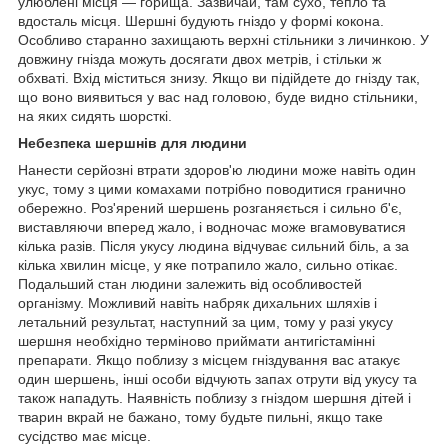
улюблені місця — горища. Зазвичай, там сухо, тепло та
вдосталь місця. Шершні будують гніздо у формі кокона.
Особливо старанно захищають верхні стільники з личинкою. У
довжину гнізда можуть досягати двох метрів, і стільки ж
обхваті. Вхід міститься знизу. Якщо ви підійдете до гнізду так,
що воно виявиться у вас над головою, буде видно стільники,
на яких сидять шорсткі.
Небезпека шершнів для людини
Нанести серйозні втрати здоров'ю людини може навіть один
укус, тому з цими комахами потрібно поводитися гранично
обережно. Роз'ярений шершень розганяється і сильно б'є,
виставляючи вперед жало, і водночас може вгамовуватися
кілька разів. Після укусу людина відчуває сильний біль, а за
кілька хвилин місце, у яке потрапило жало, сильно отікає.
Подальший стан людини залежить від особливостей
організму. Можливий навіть набряк дихальних шляхів і
летальний результат, наступний за цим, тому у разі укусу
шершня необхідно терміново приймати антигістамінні
препарати. Якщо поблизу з місцем гніздування вас атакує
один шершень, інші особи відчують запах отрути від укусу та
також нападуть. Наявність поблизу з гніздом шершня дітей і
тварин вкрай не бажано, тому будьте пильні, якщо таке
сусідство має місце.