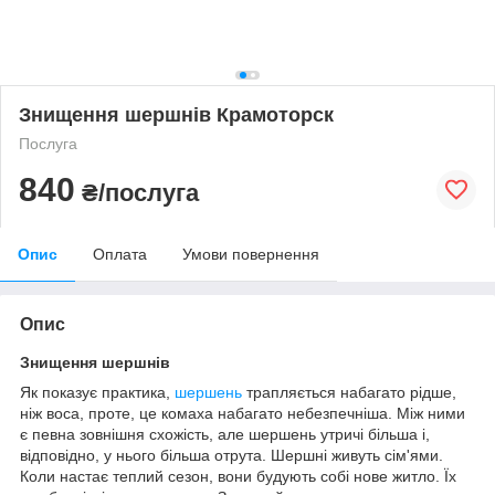
Знищення шершнів Крамоторск
Послуга
840
₴/послуга
Опис
Оплата
Умови повернення
Опис
Знищення шершнів
Як показує практика,
шершень
трапляється набагато рідше,
ніж воса, проте, це комаха набагато небезпечніша. Між ними
є певна зовнішня схожість, але шершень утричі більша і,
відповідно, у нього більша отрута. Шершні живуть сім'ями.
Коли настає теплий сезон, вони будують собі нове житло. Їх