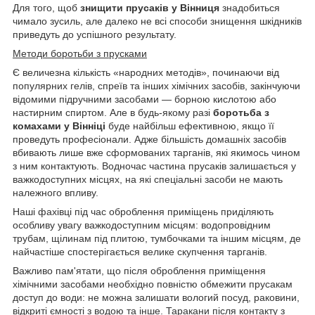
Для того, щоб
знищити прусаків у Вінниця
знадобиться
чимало зусиль, але далеко не всі способи знищення шкідників
приведуть до успішного результату.
Методи боротьби з прусками
Є величезна кількість «народних методів», починаючи від
популярних гелів, спреїв та інших хімічних засобів, закінчуючи
відомими підручними засобами — борною кислотою або
настирним спиртом. Але в будь-якому разі
боротьба з
комахами у Вінніці
буде найбільш ефективною, якщо її
проведуть професіонали. Адже більшість домашніх засобів
вбивають лише вже сформованих тарганів, які якимось чином
з ним контактують. Водночас частина прусаків залишається у
важкодоступних місцях, на які спеціальні засоби не мають
належного впливу.
Наші фахівці під час оброблення приміщень приділяють
особливу увагу важкодоступним місцям: водопровідним
трубам, щілинам під плитою, тумбочками та іншим місцям, де
найчастіше спостерігається велике скупчення тарганів.
Важливо пам'ятати, що після оброблення приміщення
хімічними засобами необхідно повністю обмежити прусакам
доступ до води: не можна залишати вологий посуд, раковини,
відкриті ємності з водою та інше. Таракани після контакту з