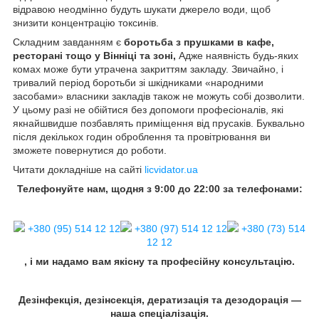
відравою неодмінно будуть шукати джерело води, щоб
знизити концентрацію токсинів.
Складним завданням є
боротьба з прушками в кафе,
ресторані тощо у Вінніці та зоні,
Адже наявність будь-яких
комах може бути утрачена закриттям закладу. Звичайно, і
тривалий період боротьби зі шкідниками «народними
засобами» власники закладів також не можуть собі дозволити.
У цьому разі не обійтися без допомоги професіоналів, які
якнайшвидше позбавлять приміщення від прусаків. Буквально
після декількох годин оброблення та провітрювання ви
зможете повернутися до роботи.
Читати докладніше на сайті
licvidator.ua
Телефонуйте нам, щодня з 9:00 до 22:00 за телефонами:
+380 (95) 514 12 12
+380 (97) 514 12 12
+380 (73) 514
12 12
, і ми надамо вам якісну та професійну консультацію.
Дезінфекція, дезінсекція, дератизація та дезодорація —
наша спеціалізація.