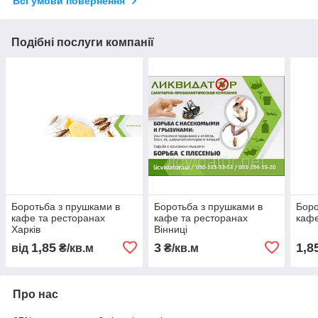
Всі умови повернення
Подібні послуги компанії
Боротьба з прушками в
Боротьба з прушками в
Боро
кафе та ресторанах
кафе та ресторанах
кафе
Харків
Вінниці
1,85
3
1,8
від
₴/кв.м
₴/кв.м
Про нас