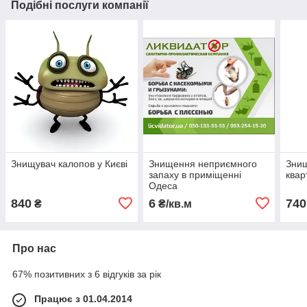
Подібні послуги компанії
Знищувач калопов у Києві
Знищення неприємного
Знищ
запаху в приміщенні
квар
Одеса
840
6
740
₴
₴/кв.м
Про нас
67% позитивних з 6 відгуків за рік
Працює з 01.04.2014