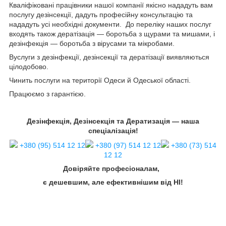
Кваліфіковані працівники нашої компанії якісно нададуть вам
послугу дезінсекції, дадуть професійну консультацію та
нададуть усі необхідні документи. До переліку наших послуг
входять також дератізація — боротьба з щурами та мишами, і
дезінфекція — боротьба з вірусами та мікробами.
Вуслуги з дезінфекції, дезінсекції та дератізації виявляються
цілодобово.
Чинить послуги на території Одеси й Одеської області.
Працюємо з гарантією.
Дезінфекція, Дезінсекція та Дератизація — наша
спеціалізація!
+380 (95) 514 12 12
+380 (97) 514 12 12
+380 (73) 514
12 12
Довіряйте професіоналам,
є дешевшим, але ефективнішим від НІ!