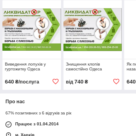
Виведення лопухів у
Знищення клопів
Як п
гуртожитку Одеса
самостійно Одеса
наза
640
740
640
₴/послуга
від
₴
Про нас
67% позитивних з 6 відгуків за рік
Працює з 01.04.2014
м. Харків