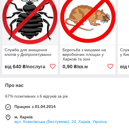
Служба для знищення
Боротьба з мишами на
Служ
клопів у Дніпропетуванні
виробничих площах у
у Ки
Харкові та зоні
640
0,90
від
₴/послуга
₴/кв.м
від
Про нас
67% позитивних з 6 відгуків за рік
Працює з 01.04.2014
м. Харків
вул. Ковалівська (Бестужева), 24, Харків, Україна