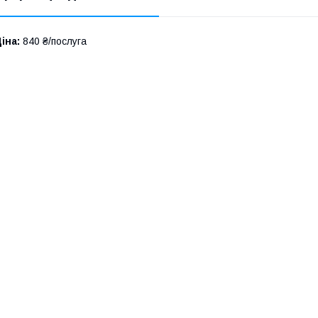
іна:
840 ₴/послуга