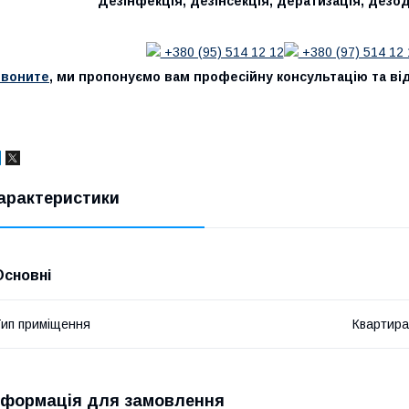
Дезінфекція, дезінсекція, дератизація, дезод
+380 (95) 514 12 12
+380 (97) 514 12 
Звоните
, ми пропонуємо вам професійну консультацію та від
арактеристики
Основні
ип приміщення
Квартира
нформація для замовлення