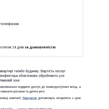
а телефоном
ротягом 14 днів
за домовленістю
квартирі та/або будинку. Вартість послуг
Дезінфектора обов'язково обробляють усе
іжковій зоні.
максимально відкрити доступ до важкодоступних місць, а
кімнатні рослини та дитячі речі.
ахівці компанії
Ліквідатор
допоможуть впоратися з цією