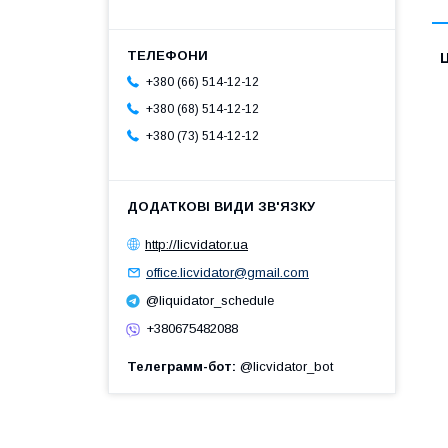
Ц
+380 (66) 514-12-12
+380 (68) 514-12-12
+380 (73) 514-12-12
http://licvidator.ua
office.licvidator@gmail.com
@liquidator_schedule
+380675482088
Телеграмм-бот
@licvidator_bot