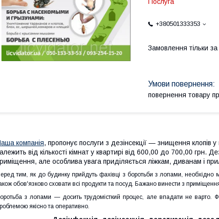
Послуга
+380501333353
Замовлення тільки з
повернення товару п
аша компанія
, пропонує послуги з дезінсекції — знищення клопів у 
алежить від кількості кімнат у квартирі від 600,00 до 700,00 грн. 
риміщення, але особлива увага приділяється ліжкам, диванам і прил
еред тим, як до будинку прийдуть фахівці з боротьби з лопами, необхідно 
акож обов'язково сховати всі продукти та посуд. Бажано винести з приміщення 
оротьба з лопами — досить трудомісткий процес, але впадати не варто. Ф
роблемою якісно та оперативно.