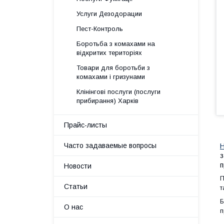
Услуги Дезодорации
Пест-Контроль
Боротьба з комахами на
відкритих територіях
Товари для боротьби з
комахами і гризунами
Клінінгові послуги (послуги
прибирання) Харків
Прайс-листы
Часто задаваемые вопросы
Н
з
п
Новости
П
Статьи
т
Б
О нас
п