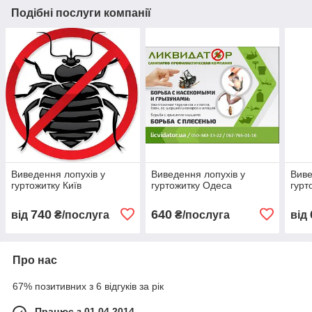
Подібні послуги компанії
Виведення лопухів у
Виведення лопухів у
Виве
гуртожитку Київ
гуртожитку Одеса
гурт
740
640
від
₴/послуга
₴/послуга
від
Про нас
67% позитивних з 6 відгуків за рік
Працює з 01.04.2014