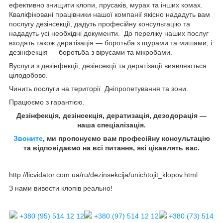
ефективно знищити клопи, прусаків, мурах та інших комах.
Кваліфіковані працівники нашої компанії якісно нададуть вам
послугу дезінсекції, дадуть професійну консультацію та
нададуть усі необхідні документи. До переліку наших послуг
входять також дератізація — боротьба з щурами та мишами, і
дезінфекція — боротьба з вірусами та мікробами.
Вуслуги з дезінфекції, дезінсекції та дератізації виявляються
цілодобово.
Чинить послуги на території Дніпропетування та зони.
Працюємо з гарантією.
Дезінфекція, дезінсекція, дератизація, дезодорація —
наша спеціалізація.
Звоните
, ми пропонуємо вам професійну консультацію
та відповідаємо на всі питання, які цікавлять вас.
http://licvidator.com.ua/ru/dezinsekcija/unichtojit_klopov.html
З нами вивести клопів реально!
+380 (95) 514 12 12
+380 (97) 514 12 12
+380 (73) 514