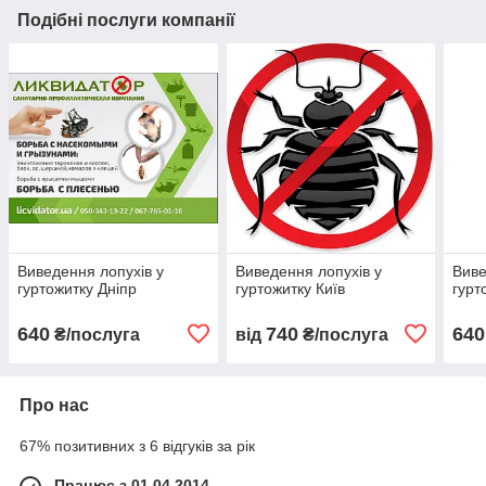
Подібні послуги компанії
Виведення лопухів у
Виведення лопухів у
Виве
гуртожитку Дніпр
гуртожитку Київ
гурт
640
740
640
₴/послуга
від
₴/послуга
Про нас
67% позитивних з 6 відгуків за рік
Працює з 01.04.2014