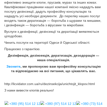
ефективно знищити клопи, прусаків, мурах та інших комах.
Кваліфіковані працівники нашої компанії якісно нададуть вам
послугу дезінсекції, дадуть професійну консультацію та
нададуть усі необхідні документи. До переліку наших послуг
входять також дератизація — боротьба з щурами та мишами,
і дезінфекція — боротьба з вірусами та мікробами.
Вуслуги з дезінфекції, дезінсекції та дератізації виявляються
цілодобово.
Чинить послуги на території Одеси й Одеської області.
Працюємо з гарантією.
Дезінфекція, дезінсекція, дератизація, дезодорація —
наша спеціалізація.
Звоните
, ми пропонуємо вам професійну консультацію
та відповідаємо на всі питання, що цікавлять вас.
http://licvidator.com.ua/ru/dezinsekcija/unichtojit_klopov.html
З нами вивести клопів реально!
+380 (95) 514 12 12
+380 (97) 514 12 12
+380 (73) 514