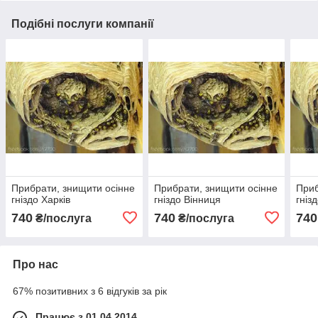
Подібні послуги компанії
Прибрати, знищити осінне
Прибрати, знищити осінне
Приб
гніздо Харків
гніздо Вінниця
гніз
740
740
740
₴/послуга
₴/послуга
Про нас
67% позитивних з 6 відгуків за рік
Працює з 01.04.2014