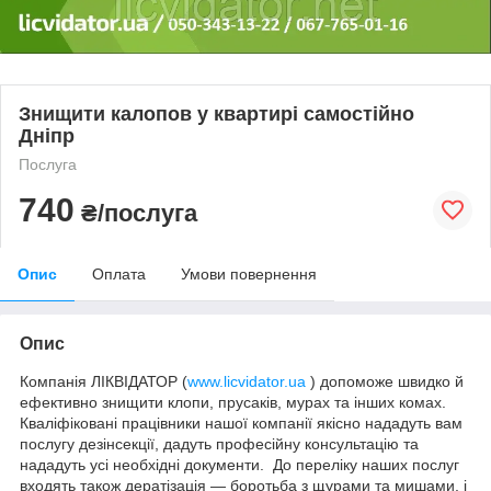
Знищити калопов у квартирі самостійно
Дніпр
Послуга
740
₴/послуга
Опис
Оплата
Умови повернення
Опис
Компанія ЛІКВІДАТОР (
www.licvidator.ua
) допоможе швидко й
ефективно знищити клопи, прусаків, мурах та інших комах.
Кваліфіковані працівники нашої компанії якісно нададуть вам
послугу дезінсекції, дадуть професійну консультацію та
нададуть усі необхідні документи. До переліку наших послуг
входять також дератізація — боротьба з щурами та мишами, і