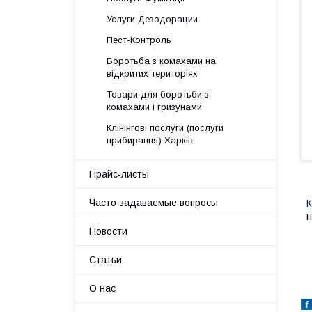
Услуги Дезодорации
Пест-Контроль
Боротьба з комахами на
відкритих територіях
Товари для боротьби з
комахами і гризунами
Клінінгові послуги (послуги
прибирання) Харків
Прайс-листы
Часто задаваемые вопросы
К
н
Новости
Статьи
О нас