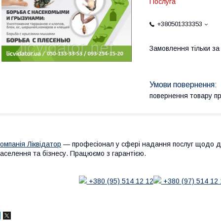
Послуга
+380501333353
Замовлення тільки з
повернення товару п
омпанія Ліквідатор
— професіонал у сфері надання послуг щодо дез
аселення та бізнесу. Працюємо з гарантією.
+380 (95) 514 12 12
+380 (97) 514 12 