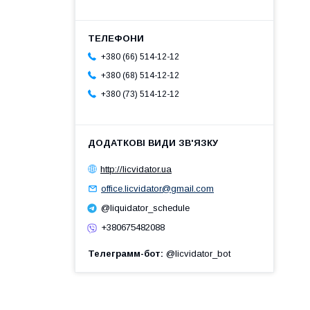
+380 (66) 514-12-12
+380 (68) 514-12-12
+380 (73) 514-12-12
http://licvidator.ua
office.licvidator@gmail.com
@liquidator_schedule
+380675482088
Телеграмм-бот
@licvidator_bot