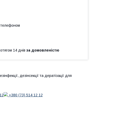
а телефоном
ротягом 14 днів
за домовленістю
інфекції, дезінсекції та дератізації для
12
+380 (73) 514 12 12