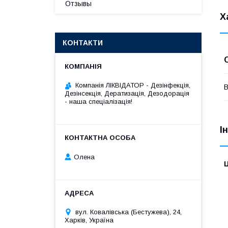
Отзывы
Х
КОНТАКТИ
Компанія ЛІКВІДАТОР - Дезінфекція,
В
Дезінсекція, Дератизація, Дезодорація
- наша спеціалізація!
І
Олена
Ц
вул. Ковалівська (Бестужева), 24,
Харків, Україна