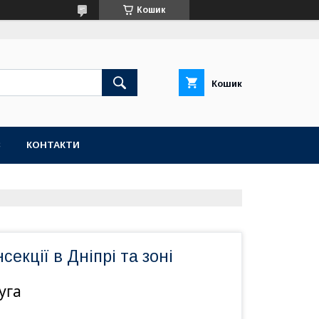
Кошик
Кошик
С
КОНТАКТИ
секції в Дніпрі та зоні
уга