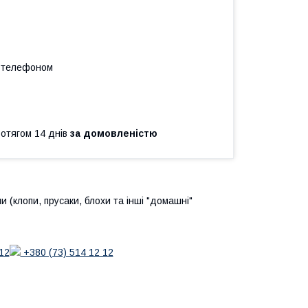
а телефоном
ротягом 14 днів
за домовленістю
 (клопи, прусаки, блохи та інші "домашні"
12
+380 (73) 514 12 12