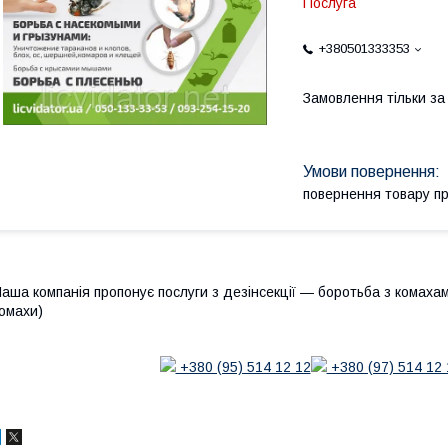
Послуга
+380501333353
Замовлення тільки з
повернення товару п
аша компанія пропонує послуги з дезінсекції — боротьба з комахами
омахи)
+380 (95) 514 12 12
+380 (97) 514 12 