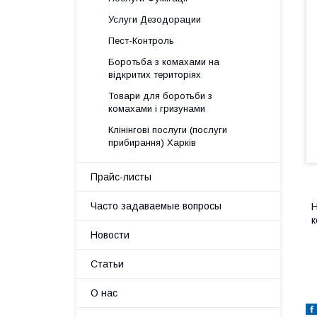
Услуги Дезодорации
Пест-Контроль
Боротьба з комахами на
відкритих територіях
Товари для боротьби з
комахами і гризунами
Клінінгові послуги (послуги
прибирання) Харків
Прайс-листы
Часто задаваемые вопросы
Н
к
Новости
Статьи
О нас