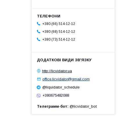
+380 (66) 514-12-12
+380 (68) 514-12-12
+380 (73) 514-12-12
http://licvidator.ua
office.licvidator@gmail.com
@liquidator_schedule
+380675482088
Телеграмм-бот
@licvidator_bot