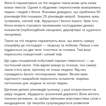
Жити й паразитувати на тілі людини також може ціла низка
комах-лімосів. Одним із збудників і переносників захворювань
тварин і людей є блохи. Вченими доведено, що приблизно 60
різновидів бліх поширює 25 різновидів хвороб. Зокрема чума,
туляремія, сипний тиф, бруцельоз і багато іншого. Крім того,
блохи можуть слугувати проміжними господарями деяких
гельмінтів (тербоподібний ланцюжок, дирофлярії та щурячого
ланцюжка).
Також на тілі людини паразитують воші, що мають сувору
специфіку до господаря — людську та лобкова. Перша з них
піддіюється на два типи: платтяна та головна. Такі воші
переносять поворотний і сипкий тиф.
Ще один поширений побутовий паразит-ліжколосос — це
постільний калоп. Усім відомі комарі (а точніше, їхні самки)
також п'ють кров, причому не тільки людини. Від них
страждають багато теплокровних тварин. Великі жуки
підсічності скаарабінів переносять гельмінтів, зокрема
патогенних для людини та хатніх тварин.
Щетинки деяких різновидів гусениці, у разі потрапляння на
шкіру людини, збуджують гусеничний дерматит. Вони містять
токсичні речовини, за своїми хімічними властивостями схожі з
кандридином. Ця хвороба супроводжується розвитком