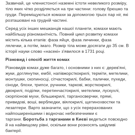
Зазвичай, це членистоногі наземні істоти невеликого розміру,
тіло яких чітко розділяється на три частини: голову брюшко та
груди. Переміщуються комахи за допомогою трьох пар ніг, які
розташовані на грудній частині.
Серед усіх інших мешканців нашої планети, комахи мають
найбільшу різноманітність. Повний цикл розвитку комахи
містить кілька етапів: фаза яйця, фаза личинки, фаза
лялечки, а потім, імаго. Розмір тіла може досягати до 35 см. В
історії науки слово «насекі» з'явилося в 1731 році.
Різновид і спосіб життя комах
Різновидів комах дуже багато, і основними з них є: дерев'яні,
жуки, доглянутки, ембії, напівжорсткокрилі, терміти, метелики,
монтушки, скопиносці, сітчастокрилі, бабки, палички, пухеди,
сіноди, блохи, трипси, ручники, таркові, жорсткокрилі,
двокрилі, поділки, перетинчастокрилі, метелики, лускухлі,
скорпіонові мухи, більшекрилі, тарганосверчки, прямі,
привидові, воші, верблюдки, віялокрилі, щетинохвостки та
лезаптери. Варто зазначити, що з усіх перерахованих
найпоширенішими і водночас небезпечними є
таргани.
Боротьба з тарганами в Києві
ведеться повсюдно
й на найвищому рівні, оскільки вони розносять шкідливі
бактерії.