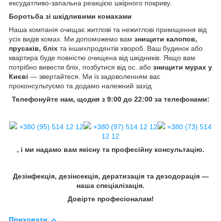
ексудатливо-запальна реакцією шкірного покриву.
Боротьба зі шкідливими комахами
Наша компанія очищає житлові та нежитлові приміщення від
усіх видів комах. Ми допоможемо вам
знищити калопов,
прусаків, бліх
та іншихпродянтів хвороб. Ваш будинок або
квартира буде повністю очищена від шкідників. Якщо вам
потрібно вивести бліх, позбутися від ос. або
знищити мурах у
Києві
— звертайтеся. Ми із задоволенням вас
проконсультуємо та додамо належний захід.
Телефонуйте нам, щодня з 9:00 до 22:00 за телефонами:
+380 (95) 514 12 12
+380 (97) 514 12 12
+380 (73) 514
12 12
, і ми надамо вам якісну та професійну консультацію.
Дезінфекція, дезінсекція, дератизація та дезодорація —
наша спеціалізація.
Довірте професіоналам!
Приховати