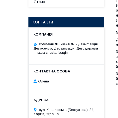
Н
Отзывы
в
р
н
з
КОНТАКТИ
н
М
Компанія ЛІКВІДАТОР - Дезінфекція,
н
Дезінсекція, Дератизація, Дезодорація
З
- наша спеціалізація!
з
х
й
З
й
Олена
ж
вул. Ковалівська (Бестужева), 24,
Харків, Україна