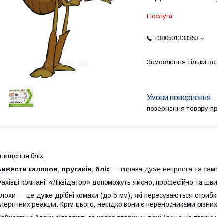
Послуга
+380501333353
Замовлення тільки з
повернення товару п
нищення бліх
ивести калопов, прусаків, бліх
— справа дуже непроста та само
ахівці компанії «Ліквідатор» допоможуть якісно, професійно та шви
лохи — це дуже дрібні комахи (до 5 мм), які пересуваються стриб
лергічних реакцій. Крім цього, нерідко вони є переносниками різних