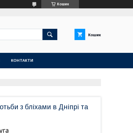
Кошик
Кошик
С
КОНТАКТИ
отьби з бліхами в Дніпрі та
уга