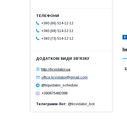
+380 (66) 514-12-12
+380 (68) 514-12-12
+380 (73) 514-12-12
І
Ц
http://licvidator.ua
office.licvidator@gmail.com
@liquidator_schedule
+380675482088
Телеграмм-бот
@licvidator_bot