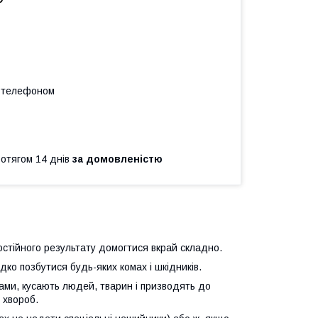
а телефоном
ротягом 14 днів
за домовленістю
стійного результату домогтися вкрай складно.
дко позбутися будь-яких комах і шкідників.
ками, кусають людей, тварин і призводять до
 хвороб.