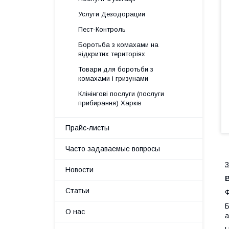
Услуги Дезодорации
Пест-Контроль
Боротьба з комахами на
відкритих територіях
Товари для боротьби з
комахами і гризунами
Клінінгові послуги (послуги
прибирання) Харків
Прайс-листы
Часто задаваемые вопросы
З
Новости
В
Статьи
Ф
Б
О нас
а