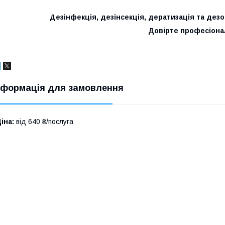
Дезінфекція, дезінсекція, дератизація та дез
Довірте професіона
нформація для замовлення
іна:
від 640 ₴/послуга