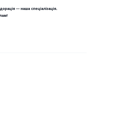
одорація — наша спеціалізація.
лам!