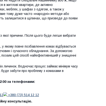
ах не надети спеціальні нашийники) або ж, якщо
ся в житлові квартири, де активно
ах, меблях, у шафах з одягом, а також у
 Саме тому дуже часто «народні» методи або
жуть залишитися в щілинах, що призведе до появи
 з якої причини. Після цього буде легше вибрати
б, у якому повне позбавлення комах відбувається
ечовин і сучасного обладнання. За допомогою
, позаяк цей спосіб найефективніший у знищенні
іх личинок. Водночас процес займає мінімум часу
 буде забути про проблему з комахами в
2:00 за телефонами:
12
+380 (73) 514 12 12
ійну консультацію.