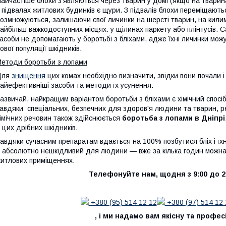
айчастіше блохи з'являються через тварин у домі (якщо на тварин
 підвалах житлових будинків є щури. З підвалів блохи переміщають
озмножуються, залишаючи свої личинки на шерсті тварин, на килим
айбільш важкодоступних місцях: у щілинах паркету або плінтусів.
асоби не допомагають у боротьбі з бліхами, адже їхні личинки мо
ової популяції шкідників.
етоди боротьби з лопами
Для
знищення
цих комах необхідно визначити, звідки вони почали і
айефективніші засоби та методи їх усунення.
азвичай, найкращим варіантом боротьби з бліхами є хімічний спосі
авдяки спеціальних, безпечних для здоров'я людини та тварин, р
імічних речовин також здійснюється
боротьба з лопами в Дніпрі
 цих дрібних шкідників.
авдяки сучасним препаратам вдається на 100% позбутися бліх і їхн
 абсолютно нешкідливий для людини — вже за кілька годин можна
итлових приміщеннях.
Телефонуйте нам, щодня з 9:00 до 2
+380 (95) 514 12 12
+380 (97) 514 12 
, і ми надамо вам якісну та профес