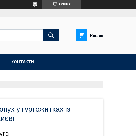
Кошик
Кошик
С
КОНТАКТИ
пух у гуртожитках із
Києві
уга