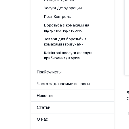
Услуги Дезодорации
Пест-Контроль
Боротьба з комахами на
відкритих територіях
Товари для боротьби з
комахами і гризунами
Клінінгові послуги (послуги
прибирання) Харків
Прайс-листы
Часто задаваемые вопросы
Б
Новости
с
Н
Статьи
Ч
О нас