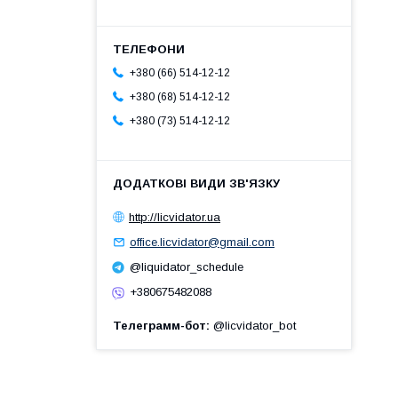
+380 (66) 514-12-12
+380 (68) 514-12-12
+380 (73) 514-12-12
http://licvidator.ua
office.licvidator@gmail.com
@liquidator_schedule
+380675482088
Телеграмм-бот
@licvidator_bot