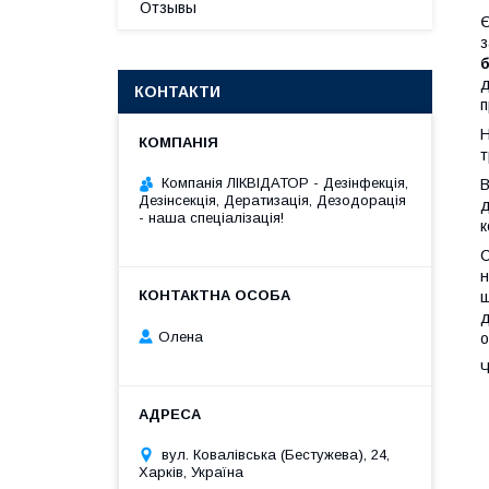
Отзывы
Є
з
д
КОНТАКТИ
п
Н
т
Компанія ЛІКВІДАТОР - Дезінфекція,
В
Дезінсекція, Дератизація, Дезодорація
д
- наша спеціалізація!
к
С
н
ш
д
Олена
о
Ч
вул. Ковалівська (Бестужева), 24,
Харків, Україна