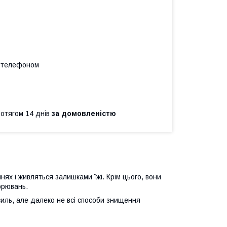
а телефоном
ротягом 14 днів
за домовленістю
нях і живляться залишками їжі. Крім цього, вони
орювань.
иль, але далеко не всі способи знищення