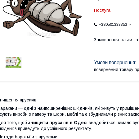
Послуга
+380501333353
Замовлення тільки з
повернення товару п
нищення прусаків
аракани — одні з найпоширеніших шкідників, які живуть у приміщен
сують вироби з паперу та шкіри, меблі та є збудниками різних захв
ля того, щоб
знищити прусаків в Одесі
знадобиться чимало зус
кідників приведуть до успішного результату.
етоди боротьби з прусками