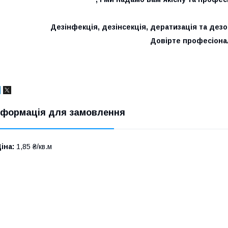
Дезінфекція, дезінсекція, дератизація та дез
Довірте професіона
нформація для замовлення
іна:
1,85 ₴/кв.м