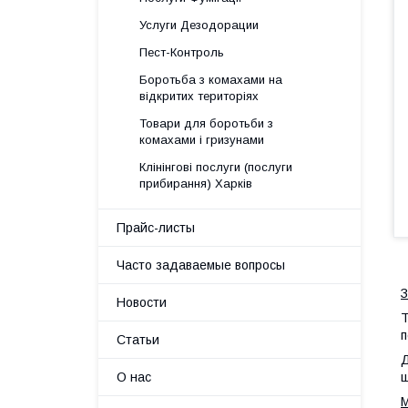
Услуги Дезодорации
Пест-Контроль
Боротьба з комахами на
відкритих територіях
Товари для боротьби з
комахами і гризунами
Клінінгові послуги (послуги
прибирання) Харків
Прайс-листы
Часто задаваемые вопросы
З
Новости
Т
п
Статьи
Д
О нас
ш
М