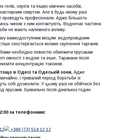
гелів, спреїв та інших хімічних засобів,
астирним спиртом. Але в будь-якому разі
ї проведуть професіонали. Адже більшість
имось чином з ним контактують. Водночас частина
асоби не мають належного впливу.
вагу важкодоступним місцям: водопровідним
тіше спостерігається велике скупчення тарганів.
обами необхідно повністю обмежити прусакам
ті ємності з водою та інше. Таракани після
низити концентрацію токсинів.
 тощо в Одесі та Одеській зони,
Адже
вичайно, і тривалий період боротьби зі
ь собі дозволити. У цьому разі не обійтися без
 прусаків. Буквально після декількох годин
2:00 за телефонами:
12
+380 (73) 514 12 12
ійну консультацію.