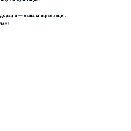
одорація — наша спеціалізація.
лам!