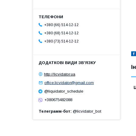
+380 (66) 514-12-12
+380 (68) 514-12-12
+380 (73) 514-12-12
І
http://licvidator.ua
office.licvidator@gmail.com
Ц
@liquidator_schedule
+380675482088
Телеграмм-бот
@licvidator_bot