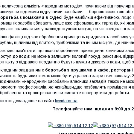
 величезна кількість «народних методів», починаючи від популярних 
акінчуючи відомими підручними засобами — борною кислотою або н
боротьба з комахами в Одесі
буде найбільш ефективною, якщо ї
омашніх засобів вбивають лише вже сформованих тарганів, які як
русаків залишається у важкодоступних місцях, на які спеціальні з
аші фахівці під час оброблення приміщень приділяють особливу у
рубам, щілинам під плитою, тумбочками та іншим місцям, де найчас
ажливо пам'ятати, що після оброблення приміщення хімічними зас
оступ до води: не можна залишати вологий посуд, раковини, відкри
онтакту з відравою неодмінно будуть шукати джерело води, щоб з
кладним завданням є
боротьба з прушками в кафе, ресторані
аявність будь-яких комах може бути утрачена закриттям закладу. З
кідниками «народними засобами» власники закладів також не можут
опомоги професіоналів, які якнайшвидше позбавлять приміщення від
броблення та провітрювання ви зможете повернутися до роботи.
итати докладніше на сайті
licvidator.ua
Телефонуйте нам, щодня з 9:00 до 2
+380 (95) 514 12 12
+380 (97) 514 12 
, і ми надамо вам якісну та профес