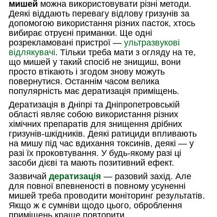
мишей
можна використовувати різні методи.
Деякі віддають перевагу відлову гризунів за
допомогою використання різних пасток, хтось
вибирає отруєні приманки. Ще одні
розрекламовані пристрої —
ультразвукові
відлякувачі
. Тільки треба мати з огляду на те,
що мишей у такий спосіб не знищиш, вони
просто втікають і згодом знову можуть
повернутися. Останнім часом велика
популярність має дератизація приміщень.
Дератизація в Дніпрі та Дніпропетровській
області являє собою використання різних
хімічних препаратів для знищення дрібних
гризунів-шкідників. Деякі ратициди впливають
на мишу під час вдихання токсинів, деякі — у
разі їх проковтування. У будь-якому разі ці
засоби дієві та мають позитивний ефект.
Зазвичай
дератизація
— разовий захід. Але
для повної впевненості в повному усуненні
мишей треба проводити моніторинг результатів.
Якщо ж є сумніви щодо цього, оброблення
приміщень краще повторити.