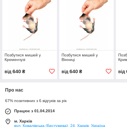
Позбутися мишей у
Позбутися мишей у
Позб
Кременчузі
Вінниці
Крив
640
640
від
₴
від
₴
від
Про нас
67% позитивних з 6 відгуків за рік
Працює з 01.04.2014
м. Харків
вул. Ковалівська (Бестужева), 24, Харків, Україна