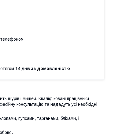
а телефоном
ротягом 14 днів
за домовленістю
ь щурів і мишей. Кваліфіковані працівники
офесійну консультацію та нададуть усі необхідні
лопами, пупсами, тарганами, бліхами, і
добово.