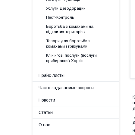
Услуги Дезодорации
Пест-Контроль
Боротьба з комахами на
відкритих територіях
Товари для боротьби з
комахами і гризунами
Клінінгові послуги (послуги
прибирання) Харків
Прайс-листы
Часто задаваемые вопросы
К
Новости
н
д
Статьи
Д
д
О нас
В