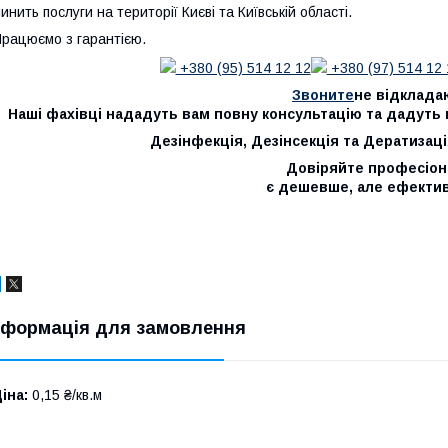
инить послуги на території Києві та Київській області.
рацюємо з гарантією.
+380 (95) 514 12 12
+380 (97) 514 12 
Звоните
не відклада
Наші фахівці нададуть вам повну консультацію та дадуть ві
Дезінфекція, Дезінсекція та Дератизаці
Довіряйте професіон
є дешевше, але ефектив
нформація для замовлення
іна:
0,15 ₴/кв.м