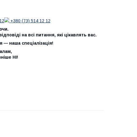
12
+380 (73) 514 12 12
ючи.
дповіді на всі питання, які цікавлять вас.
я — наша спеціалізація!
алам,
ніше НІ!