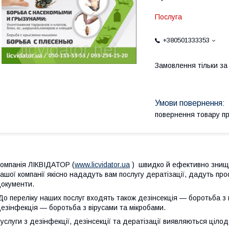
Послуга
+380501333353
Замовлення тільки з
повернення товару п
омпанія ЛІКВІДАТОР (
www.licvidator.ua
) швидко й ефективно знищит
ашої компанії якісно нададуть вам послугу дератізації, дадуть пр
окументи.
о переліку наших послуг входять також дезінсекція — боротьба з к
езінфекція — боротьба з вірусами та мікробами.
услуги з дезінфекції, дезінсекції та дератізації виявляються ціло