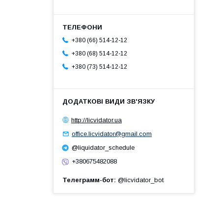
+380 (66) 514-12-12
+380 (68) 514-12-12
+380 (73) 514-12-12
http://licvidator.ua
office.licvidator@gmail.com
@liquidator_schedule
+380675482088
Телеграмм-бот
@licvidator_bot