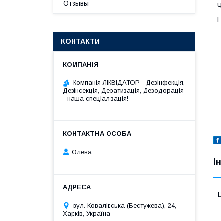
Отзывы
Ч
П
КОНТАКТИ
Компанія ЛІКВІДАТОР - Дезінфекція,
Дезінсекція, Дератизація, Дезодорація
- наша спеціалізація!
Олена
І
Ц
вул. Ковалівська (Бестужева), 24,
Харків, Україна