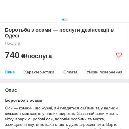
Боротьба з осами — послуги дезінсекції в
Одесі
Послуга
740
₴/послуга
Опис
Характеристики
Оплата
Умови повернення
Опис
Боротьба з осами
Оси — комахи, що жужчі, які гніздяться сім'ями та у великій
кількості мешкають у наших широтах. Зазвичай вони мають
чітку ієрархію: робочі оси, чоловічі особини та матка,
захищаючи яку, ці комахи стають дуже агресивними. Варто