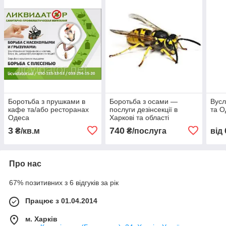
Боротьба з прушками в
Боротьба з осами —
Вусл
кафе та/або ресторанах
послуги дезінсекції в
та О
Одеса
Харкові та області
3
740
₴/кв.м
₴/послуга
від
Про нас
67% позитивних з 6 відгуків за рік
Працює з 01.04.2014
м. Харків