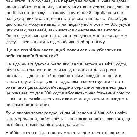
пам'ятати, що людина, яка перебуває поруч із їхнім гніздом і
являє собою потенційну загрозу, яку вже вкусила воса, зазнає
ще більшого ризику — запаху отрути, який виробляється в
разі укусу, викликає ще більшу агресію в інших ос. Унаслідок
цього вони можуть напасти на людину всім роєм — 300 укусів
цих комах, зазвичай, закінчуються смертельним виходом.
Однак відомі випадки летального результату та після одного
укусу — все залежить від особливостей організму.
Що ще потрібно знати, щоб максимально убезпечити
себе та своїх близьких?
На відміну від бджоли, жало якої залишається на місці укусу,
після чого комаха гине, оси можуть жалити кілька разів
поспіль — для цього їй потрібно тільки швидко поповнити
запас отрути. Як результат, одна віспа може вкусити багато
разів, що піддає здоров'я людини серйозної небезпеки (відь
це означає, то для 300 укусів абсолютно необтяжений рою ос
— кілька десятків агресивних комах можуть жалити швидко та
по кілька разів кожне).
Дуже висока температура, сильний головний біль або навіть
запаморочення, набряклість — це тільки деякі ознаки того, що
потрібна термінова лікарська допомога.
Найбільш схильні до нападу маленькі діти та хатні тварини.