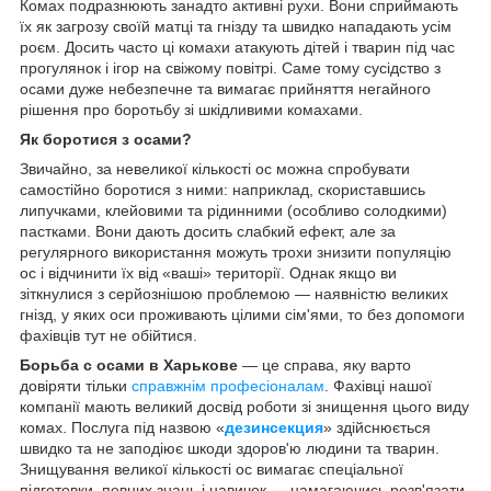
Комах подразнюють занадто активні рухи. Вони сприймають
їх як загрозу своїй матці та гнізду та швидко нападають усім
роєм. Досить часто ці комахи атакують дітей і тварин під час
прогулянок і ігор на свіжому повітрі. Саме тому сусідство з
осами дуже небезпечне та вимагає прийняття негайного
рішення про боротьбу зі шкідливими комахами.
Як боротися з осами?
Звичайно, за невеликої кількості ос можна спробувати
самостійно боротися з ними: наприклад, скориставшись
липучками, клейовими та рідинними (особливо солодкими)
пастками. Вони дають досить слабкий ефект, але за
регулярного використання можуть трохи знизити популяцію
ос і відчинити їх від «ваші» території. Однак якщо ви
зіткнулися з серйознішою проблемою — наявністю великих
гнізд, у яких оси проживають цілими сім'ями, то без допомоги
фахівців тут не обійтися.
Борьба с осами в Харькове
— це справа, яку варто
довіряти тільки
справжнім професіоналам
. Фахівці нашої
компанії мають великий досвід роботи зі знищення цього виду
комах. Послуга під назвою «
дезинсекция
» здійснюється
швидко та не заподіює шкоди здоров'ю людини та тварин.
Знищування великої кількості ос вимагає спеціальної
підготовки, певних знань і навичок — намагаючись розв'язати