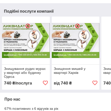
Подібні послуги компанії
Знищування рудих мурах
Знищення мишей у
Знищ
у квартирі або будинку
квартирі Харків
квар
Одеса
740
740
740
₴/послуга
від
₴
Про нас
67% позитивних з 6 відгуків за рік