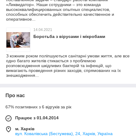
«Ликвидатор». Наши сотрудники – это команда
высококвалифицированных опытных специалистов,
способных обеспечить действительно качественное и
оперативное...
14.04.2021
Боротьба з вірусами і мікробами
З кожним роком поліпшуються санітарні умови життя, але все
одно багато жителів стикається з проблемою
розповсюдження шкідливих бактерій та інфекцій, що
вимагають проведення різних заходів, спрямованих на їх
знешкодження...
Про нас
67% позитивних з 6 відгуків за рік
Працює з 01.04.2014
м. Харків
вул. Ковалівська (Бестужева), 24, Харків, Україна