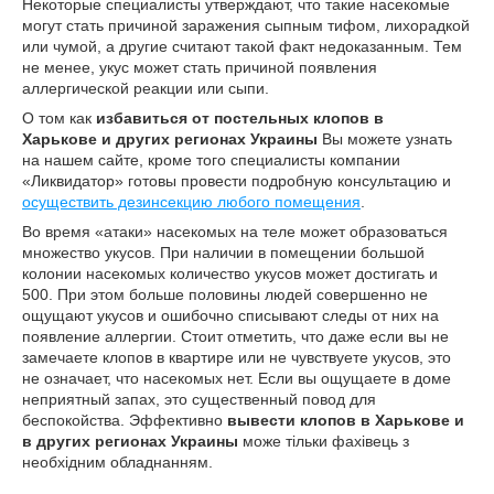
Некоторые специалисты утверждают, что такие насекомые
могут стать причиной заражения сыпным тифом, лихорадкой
или чумой, а другие считают такой факт недоказанным. Тем
не менее, укус может стать причиной появления
аллергической реакции или сыпи.
О том как
избавиться от постельных клопов в
Харькове
и других регионах Украины
Вы можете узнать
на нашем сайте, кроме того специалисты компании
«Ликвидатор» готовы провести подробную консультацию и
осуществить дезинсекцию любого помещения
.
Во время «атаки» насекомых на теле может образоваться
множество укусов. При наличии в помещении большой
колонии насекомых количество укусов может достигать и
500. При этом больше половины людей совершенно не
ощущают укусов и ошибочно списывают следы от них на
появление аллергии. Стоит отметить, что даже если вы не
замечаете клопов в квартире или не чувствуете укусов, это
не означает, что насекомых нет. Если вы ощущаете в доме
неприятный запах, это существенный повод для
беспокойства. Эффективно
вывести клопов в Харькове
и
в других регионах Украины
може тільки фахівець з
необхідним обладнанням.